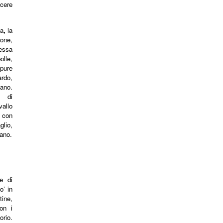
cere
.
na
,
la
one,
essa
lle,
 pure
rdo,
ano.
o di
allo
 con
lio,
ano.
e di
o’ in
tine,
on i
orio.