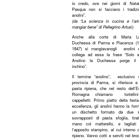
io credo, ove nei giorni di Nata
Pasqua non si facciano i tradizio
anolini”.
(da “La scienza in cucina e l’art
mangiar bene” di Pellegrino Ar
tus
i)
Anche alla corte di Maria Lu
Duchessa di Parma e Piacenza (1
1847) si mangiavanogli anolini 
collega ad essa la frase “Solo a
Anolino la Duchessa porge il
inchino”.
Il termine “anolino”, esclusivo d
provincia di Parma, si riferisce a
pasta ripiena, che nel resto dell’E
Romagna chiamano tortellin
cappelletti. Primo piatto della fest
eccellenza, gli anolini hanno la for
un dischetto formato da due st
sovrapposti di pasta sfoglia, tira
mano col matterello, e tagliati
l’apposito stampino, al cui interno c
ripieno. Vanno cotti e serviti nel bro