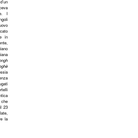
d’un
ceva
e. I
ngoli
’uovo
icato
e in
nte,
iano
iana
ongh
foghè
ssia
enza
ugati
telli
tica
 che
il 23
late,
re la