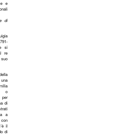
le e
nali
e di
igia
791-
e si
l re
 suo
ella
 una
milia
i o
a per
ma di
rati
ta a
 con
’è il
do di