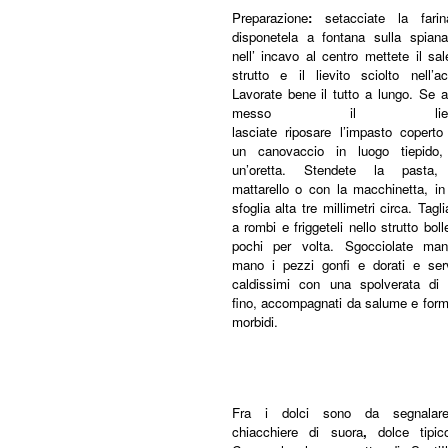
Preparazione
:
setacciate la fari
disponetela a fontana sulla spianat
nell’ incavo al centro mettete il sal
strutto e il lievito sciolto nell’a
Lavorate bene il tutto a lungo. Se 
messo il lievit
lasciate riposare l’impasto coperto
un canovaccio in luogo tiepido,
un’oretta. Stendete la pasta,
mattarello o con la macchinetta, in
sfoglia alta tre millimetri circa. Tagli
a rombi e friggeteli nello strutto boll
pochi per volta. Sgocciolate ma
mano i pezzi gonfi e dorati e servi
caldissimi con una spolverata di 
fino, accompagnati da salume e form
morbidi.
Fra i dolci sono da segnalar
chiacchiere di suora
,
dolce tipic