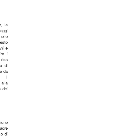
, la
oggi
elle
esto
ani e
re i
 riso
e di
te da
i. Il
alla
a dei
ione
padre
zo di