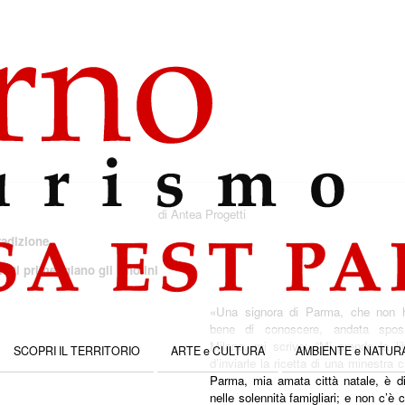
di
Antea Progetti
tradizione
piatti primeggiano gli Anolini
«Una signora di Parma, che non h
bene di conoscere, andata spo
Milano, mi scrive: “Mi prendo la li
SCOPRI IL TERRITORIO
ARTE e CULTURA
AMBIENTE e NATUR
d’inviarle la ricetta di una minestra 
Parma, mia amata città natale, è di
nelle solennità famigliari; e non c’è 