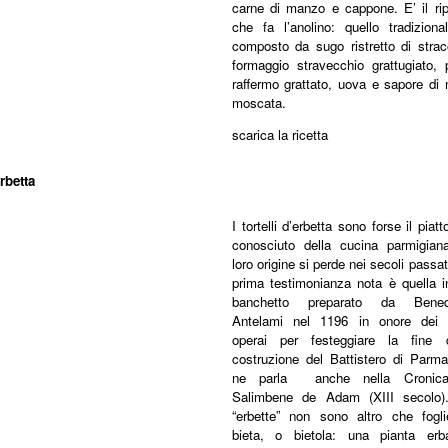
carne di manzo e cappone. E’ il rip
che fa l’anolino: quello tradiziona
composto da sugo ristretto di strac
formaggio stravecchio grattugiato, 
raffermo grattato, uova e sapore di
moscata.
scarica la ricetta
 erbetta
I tortelli d’erbetta sono forse il piatt
conosciuto della cucina parmigiana
loro origine si perde nei secoli passat
prima testimonianza nota è quella i
banchetto preparato da Bened
Antelami nel 1196 in onore dei 
operai per festeggiare la fine d
costruzione del Battistero di Parma
ne parla anche nella Cronic
Salimbene de Adam (XIII secolo)
“erbette” non sono altro che fogli
bieta, o bietola: una pianta erb