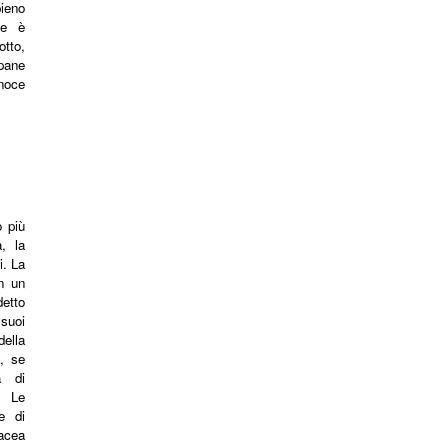
ieno
le è
otto,
pane
 noce
o più
, la
i. La
n un
etto
suoi
ella
, se
a di
. Le
e di
acea