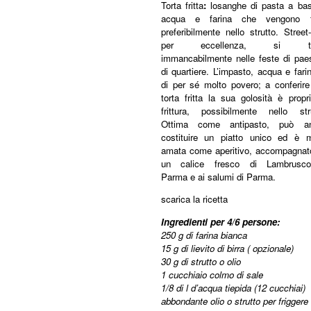
Torta fritta
:
losanghe di pasta a bas
acqua e farina che vengono fr
preferibilmente nello strutto. Street
per eccellenza, si tr
immancabilmente nelle feste di pae
di quartiere. L’impasto, acqua e fari
di per sé molto povero; a conferire
torta fritta la sua golosità è propr
frittura, possibilmente nello stru
Ottima come antipasto, può a
costituire un piatto unico ed è m
amata come aperitivo, accompagnat
un calice fresco di Lambrusc
Parma e ai salumi di Parma.
scarica la ricetta
Ingredienti per 4/6 persone:
250 g di farina bianca
15 g di lievito di birra ( opzionale)
30 g di strutto o olio
1 cucchiaio colmo di sale
1/8 di l d’acqua tiepida (12 cucchiai)
abbondante olio o strutto per friggere