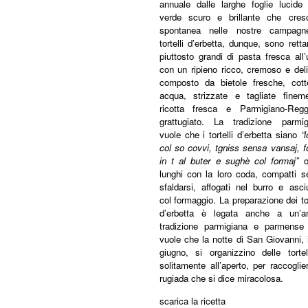
annuale dalle larghe foglie lucide 
verde scuro e brillante che cres
spontanea nelle nostre campagn
tortelli d’erbetta, dunque, sono retta
piuttosto grandi di pasta fresca all
con un ripieno ricco, cremoso e del
composto da bietole fresche, cott
acqua, strizzate e tagliate fineme
ricotta fresca e Parmigiano-Regg
grattugiato. La tradizione parmig
vuole che i tortelli d’erbetta siano
“l
col so covvi, tgniss sensa vansaj, 
in t al buter e sughè col formaj”
o
lunghi con la loro coda, compatti s
sfaldarsi, affogati nel burro e asci
col formaggio. La preparazione dei tor
d’erbetta è legata anche a un’an
tradizione parmigiana e parmense
vuole che la notte di San Giovanni, 
giugno, si organizzino delle tortel
solitamente all’aperto, per raccoglie
rugiada che si dice miracolosa.
scarica la ricetta