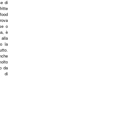
e di
itte
-food
ova
se o
na, è
 alla
io la
tto.
nche
olto
o da
o di