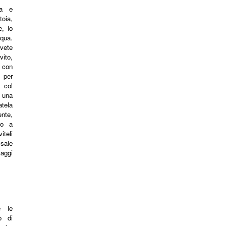
na e
oia,
e, lo
cqua.
avete
o,
 con
 per
 col
 una
atela
ente,
no a
teli
sale
aggi
e le
o di