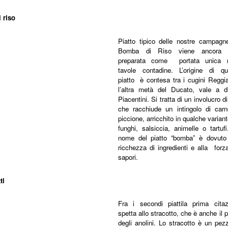
 riso
Piatto tipico delle nostre campagne
Bomba di Riso viene ancora 
preparata come portata unica n
tavole contadine. L’origine di qu
piatto è contesa tra i cugini Reggi
l’altra metà del Ducato, vale a di
Piacentini. Si tratta di un involucro di
che racchiude un intingolo di carn
piccione, arricchito in qualche varian
funghi, salsiccia, animelle o tartuf
nome del piatto “bomba” è dovuto 
ricchezza di ingredienti e alla forz
sapori.
tti
Fra i secondi piattila prima citaz
spetta allo stracotto, che è anche il 
degli anolini. Lo stracotto è un pez