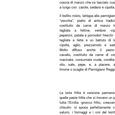
coscia di manzo che va lasciato cuo
a lungo con carote, sedano e cipolla
Il bollito misto, latrippa alla parmigia
“vecchia”, piatto di antica tradizi
costituito da carne di manzo l
tagliata a fettine, verdure -cipo
peperoni, patate e pomodori freschi-
tagliate a fette e un battuto di la
cipolla, aglio, prezzemolo e sed
Molto diffuso anche il pest
cavallo
,
costituito da carne di cav
macinata, consumata cruda, condita
olio, sale, pepe, e, a piacere, ag
limone o scaglie di Parmigiano Reggi
La
torta fritta
è versione parmens
quelle paste fritte che si trovano un p
tutta l’Emilia -gnocco fritto, crescen
chisulin- si sposa perfettamente c
salumi, i formaggi e i vini del territ