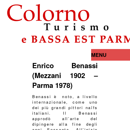
MENU
Enrico Benassi
(Mezzani 1902 –
Parma 1978)
Benassi è noto, a livello
internazionale, come uno
dei più grandi pittori naïfs
italiani. Il Benassi
approdò all’arte del
dipingere alla fine degli
anni Sessanta. All’inizio