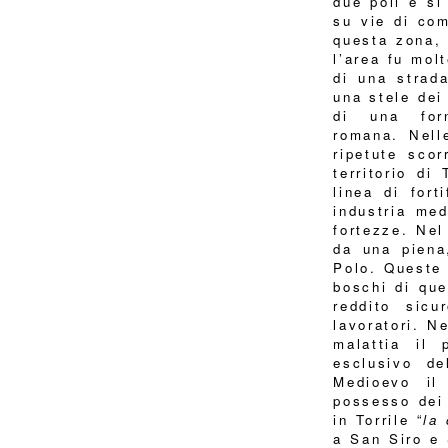
due poli e si
su vie di com
questa zona, 
l’area fu mol
di una strad
una stele dei 
di una for
romana. Nell
ripetute scor
territorio di
linea di fort
industria med
fortezze.
Nel
da una piena
Polo. Queste 
boschi di que
reddito sicu
lavoratori. Ne
malattia il
esclusivo de
Medioevo il
possesso dei 
in Torrile “
la
a San Siro e