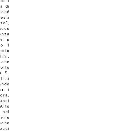
osti
ia di
iché
resti
ta”,
racce
enza
ni e
o il
esta
ini,
 che
olto
a S.
itti
ando
er i
agra,
uasi
Alto
 nel
vile
ache
occi