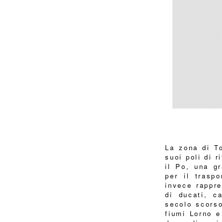
La zona di To
suoi poli di r
il Po, una g
per il traspo
invece rappre
di ducati, c
secolo scorso
fiumi Lorno e