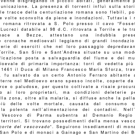
 venne disgregando in piccoli abitati, generalmente p
unicazione. La presenza di torrenti influì sulla stor
le tracce della centuriazione romana sono flebili, po
te volte sconvolta da piene e inondazioni. Tuttavia i 
a romana ritrovata a S. Polo presso il cavo “Fosset
Lucrezi databile al 98 d.C. ritrovata a Torrile e le t
nace a Bezze, attestano una indubbia pres
e cronache medioevali leggiamo di grandi inondazio
rerie di eserciti che nel loro passaggio depredavan
 Torrile, San Siro e Sant’Andrea situate su una mod
ificazione posta a salvaguardia del fiume e dei mul
ioevale di primaria importanza: torri di vedetta più
 1461 il Duca di Milano Francesco Maria Sforza, trav
, fu salvato da un certo Antonio Ferraro abitante 
terre nel Medioevo erano spesso incolte, coperte da f
rce o paludose, per questo coltivate a risaie procur
ro ai loro proprietari, ma condizioni deleterie p
lla zona, oltre alla malaria, si diffuse anche la pell
 più delle volte mortale, causata dal consumo q
lla polenta nell’alimentazione dei contadini. Nell’
 Vescovo di Parma subentra al Demanio Regio
territori. Si trovano possedimenti della mensa vesco
 corte del vescovado
“. Seguirono insediamenti di mon
 San Polo e di monaci a Gainago e San Martino dei B