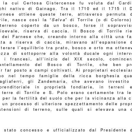
 la cui Certosa Cistercense fu voluta dal Cardi
chi nativo di Gainago. Tra il 1710 ed il 1715 il 
rnese ottiene queste terre, attraverso permuta d
ile, nasce così la “
Selva
” di Torrile (o di Colorno
terreno coperto da un bosco, forse il sopravvis
ioevale, riserva di caccia. Il Bosco di Torrile rie
a dei Farnese che, creando intorno alla città una fa
ata a riserva di caccia, miravano all’espansione d
lterare l’equilibrio tra prato, bosco e orto ma otten
ezza di sottoporre alla volontà ducale ogni interv
o i francesi, all’inizio del XIX secolo, comincer
antellamento del Bosco di Torrile, che ben pr
r far posto a campi coltivati. Ai proprietari ecclesia
ono nel tempo famiglie della ricca borghesia qua
Tagliaferri, gli Zandemaria, che avevano investito
prenditoriale in proprietà fondiarie, in terreni 
 terre di Torrile e S. Polo erano certamente tra le
a per la fertilità del suolo che per la vicinanza alla c
 un processo di ulteriore spezzettamento delle propr
stensioni di terreno, sulle quali si elevava una 
stato concesso e ufficializzato dal Presidente d