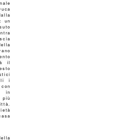
nale
Duca
alla
): un
suto
ntra
scia
ella
evano
ento
à il
esto
stici
li i
 con
e in
 più
ittà.
ietà
casa
ella