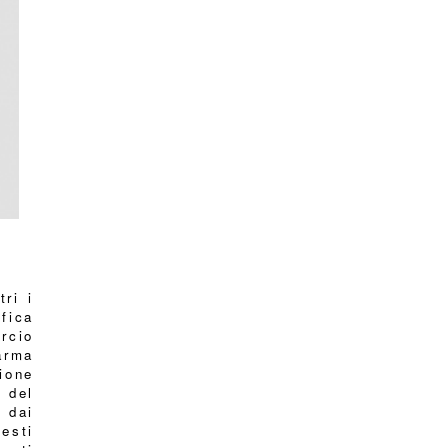
ri i
ifica
rcio
arma
ione
 del
 dai
esti