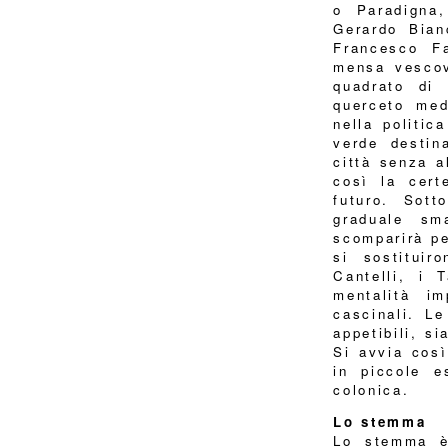
o Paradigna,
Gerardo Bian
Francesco Fa
mensa vescov
quadrato di 
querceto med
nella politic
verde destin
città senza a
così la cert
futuro. Sott
graduale sm
scomparirà pe
si sostituir
Cantelli, i 
mentalità im
cascinali. Le
appetibili, si
Si avvia così
in piccole e
colonica.
Lo stemma
Lo stemma è 