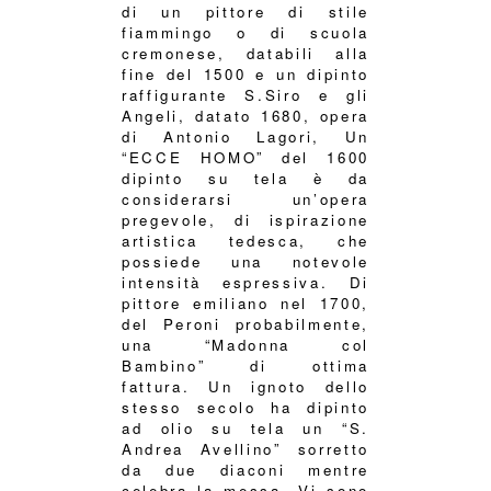
di un pittore di stile
fiammingo o di scuola
cremonese, databili alla
fine del 1500 e un dipinto
raffigurante S.Siro e gli
Angeli, datato 1680, opera
di Antonio Lagori, Un
“ECCE HOMO” del 1600
dipinto su tela è da
considerarsi un’opera
pregevole, di ispirazione
artistica tedesca, che
possiede una notevole
intensità espressiva. Di
pittore emiliano nel 1700,
del Peroni probabilmente,
una “Madonna col
Bambino” di ottima
fattura. Un ignoto dello
stesso secolo ha dipinto
ad olio su tela un “S.
Andrea Avellino” sorretto
da due diaconi mentre
celebra la messa. Vi sono